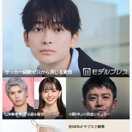
サッカー経験ゼロから演じる覚悟
山本舞香 第1子出産を報告
小栗5年ぶり民放レギュラー
光GENJI サブスク解禁