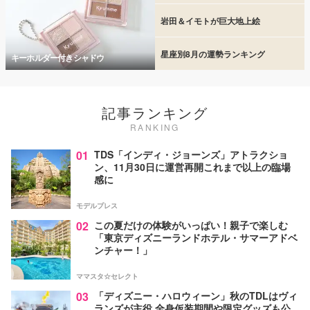
岩田＆イモトが巨大地上絵
星座別8月の運勢ランキング
キーホルダー付きシャドウ
記事ランキング
RANKING
01
TDS「インディ・ジョーンズ」アトラクショ
ン、11月30日に運営再開これまで以上の臨場
感に
モデルプレス
02
この夏だけの体験がいっぱい！親子で楽しむ
「東京ディズニーランドホテル・サマーアドベ
ンチャー！」
ママスタ☆セレクト
03
「ディズニー・ハロウィーン」秋のTDLはヴィ
ランズが主役 全身仮装期間や限定グッズも公