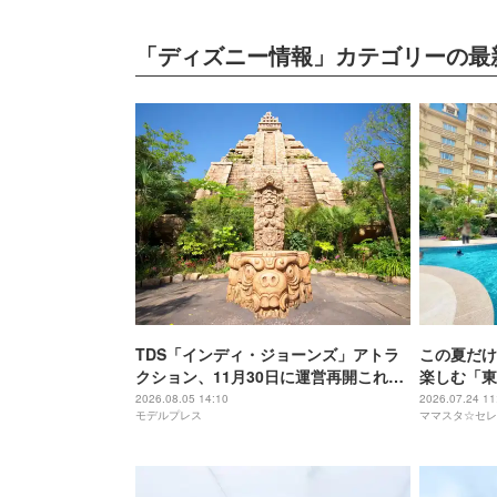
「ディズニー情報」カテゴリーの最
TDS「インディ・ジョーンズ」アトラ
この夏だけ
クション、11月30日に運営再開これま
楽しむ「東
で以上の臨場感に
ル・サマー
2026.08.05 14:10
2026.07.24 11
モデルプレス
ママスタ☆セレ