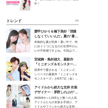
中！
トレンド
PR
愛甲ひかり＆橋下美好「我慢
しなくていいんだ」夏の“暑さ
対策”の新しい選択肢とは？
本格的な夏が到来！暑い中で、特
にゆううつになるのが生理中のム
レや不快感ですよね。今回はプラ
イベートでも仲良しで旅行好きな
宮城舞・島村雄大、最新作
モデル・愛甲ひかりさんと橋下美
好さんを迎えて本音で女子会トー
『ミニオンズ＆モンスター
ク。猛暑のお出かけを快適に過ご
ズ』の魅力熱弁 ハチャメチャ
世界中で愛される「ミニオンズ」
すヒントや、2人が感動した夏の
だけじゃない“友情と絆”に感
シリーズの最新作『ミニオンズ＆
生理の新常識にも迫りました。
動
モンスターズ』が8月7日（金）に
公開。モデルプレスでは、“大のミ
アイドルから絶大な支持 衣装
ニオン好き”という共通点を持つモ
デルの宮城舞と島村雄大の特別対
デザイナー・茅野しのぶの“可
談をお届け！それぞれの視点か
愛い”を作る美学＜「シチズン
AKB48や＝LOVEなど数々の人気
ら、今作ならではの魅力や予想外
クロスシー」インタビュー＞
アイドルたちの衣装を手掛け、ア
の感動をもたらす奥深いストーリ
イドルやファンから絶大な支持を