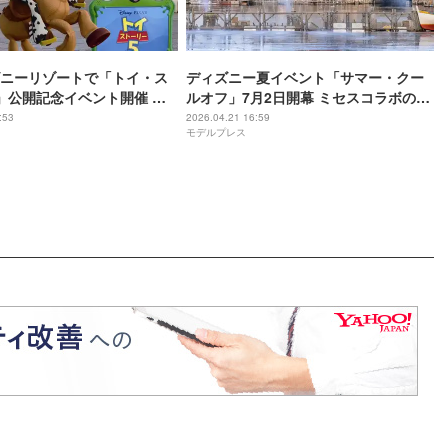
ニーリゾートで「トイ・ス
ディズニー夏イベント「サマー・クー
」公開記念イベント開催 グ
ルオフ」7月2日開幕 ミセスコラボのグ
ュー、ホテル連動企画も
ッズやメニューも新たに登場
:53
2026.04.21 16:59
モデルプレス