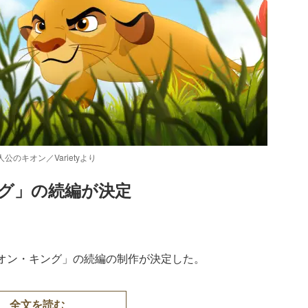
キオン／Varietyより
グ」の続編が決定
Loaded
:
87.03%
オン・キング」の続編の制作が決定した。
全文を読む