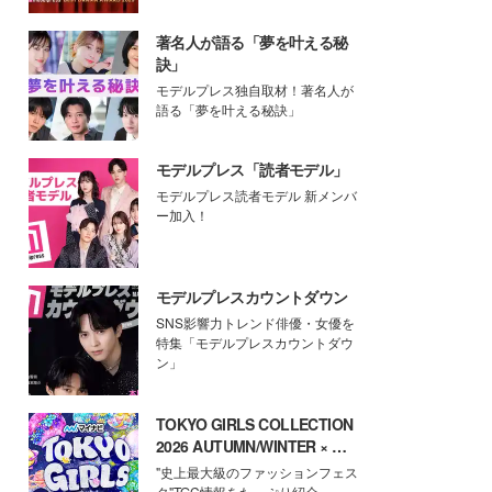
著名人が語る「夢を叶える秘
訣」
モデルプレス独自取材！著名人が
語る「夢を叶える秘訣」
モデルプレス「読者モデル」
モデルプレス読者モデル 新メンバ
ー加入！
モデルプレスカウントダウン
SNS影響力トレンド俳優・女優を
特集「モデルプレスカウントダウ
ン」
TOKYO GIRLS COLLECTION
2026 AUTUMN/WINTER × モ
デルプレス
"史上最大級のファッションフェス
タ"TGC情報をたっぷり紹介