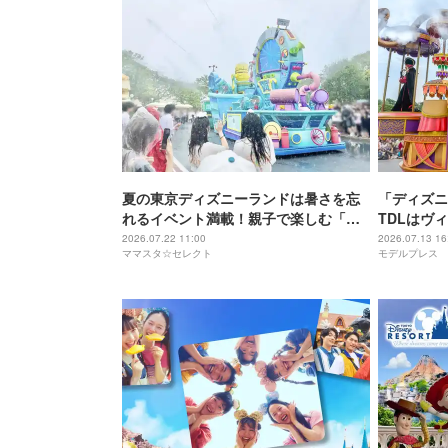
夏の東京ディズニーランドは暑さを忘
「ディズニ
れるイベント満載！親子で楽しむ「サ
TDLはヴ
マー・クールオフ」開催中
や限定グッ
2026.07.22 11:00
2026.07.13 16
ママスタ☆セレクト
モデルプレス