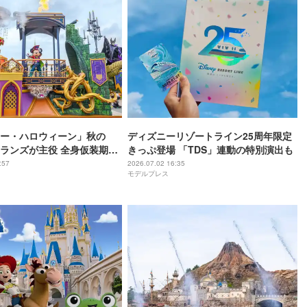
ー・ハロウィーン」秋の
ディズニーリゾートライン25周年限定
ィランズが主役 全身仮装期間
きっぷ登場 「TDS」連動の特別演出も
ズも公開
:57
2026.07.02 16:35
モデルプレス