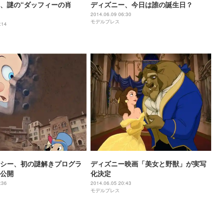
、謎の“ダッフィーの肖
ディズニー、今日は誰の誕生日？
2014.06.09 06:30
モデルプレス
:14
シー、初の謎解きプログラ
ディズニー映画「美女と野獣」が実写
を公開
化決定
:36
2014.06.05 20:43
モデルプレス