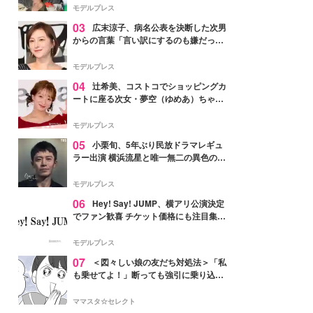
「かっこいい」と反響
モデルプレス
03
広末涼子、病名公表を決断した次男
からの言葉「言い訳にするのも嫌だっ
た」「言うべきか迷った」
モデルプレス
04
辻希美、コストコでショッピングカ
ートに座る次女・夢空（ゆめあ）ちゃん
の姿公開「乗りこなしてる感じが可愛す
ぎ」「成長を感じる」の声
モデルプレス
05
小栗旬、5年ぶり民放ドラマレギュ
ラー出演 横浜流星と唯一無二の異色のバ
ディで初共演【LOST10】
モデルプレス
06
Hey! Say! JUMP、横アリ公演決定
でファン歓喜 チケット価格にも注目集ま
る「激アツ」「平成に戻ったみたい」
モデルプレス
07
＜図々しい娘の友だち対処法＞「私
も乗せてよ！」断っても強引に乗り込ん
でくる友だち【第1話まんが】
ママスタ☆セレクト