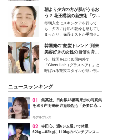
ーについて熱く語り合ってもらっ
得る、株式会社オサレカンパニー
た。
朝より夕方の方が肌がうるお
取締役兼クリエイティブディレク
ター・茅野しのぶ。一人ひとりの
う？ 花王構築の新技術「ウォ
個性に寄り添い、魅力を引き出す
ーターキャプチャリングスキ
毎朝入念にスキンケアを行って
衣装作りは、多くの女性たちに勇
ン（捕水肌）」がスキンケア
も、夕方には肌の乾燥を感じてし
気と自信を与え続けている。
の常識を変える予感
まったり、保湿ミストが手放せな
いという読者も多いのでは？そん
韓国発の“艶髪トレンド”到来
な美容の常識を大きく変える可能
性を秘めた、革新的な「Water
美容好きの女性の自信を育む
Capturing Skin（ウォーターキャ
「ヘアケア事情」って？
今、韓国をはじめ国内外で
プチャリングスキン：捕水肌）」
「Glass Hair（グラスヘア）」と
技術を、花王が構築した。
呼ばれる艶髪スタイルが熱い視線
を集めています。メイクやファッ
ションの完成度を高めるベースと
ニュースランキング
して、“髪そのものの美しさ”に改
めて注目する人が増えている様
子。今回は、そんな憧れの艶やか
01
集英社、日向坂46藤嶌果歩の写真集
な髪を日常で叶える、美容好きの
を巡り声明発表 注意喚起も「必要に応じ
女性たちのヘアケア事情を紹介し
て法的措置を含む対応を検討」
ます。
モデルプレス
02
寺田心、週6ジム通いで体重
62kg→82kgに 110kgのベンチプレス持
ち上げる姿披露「胸板の厚みすごい」