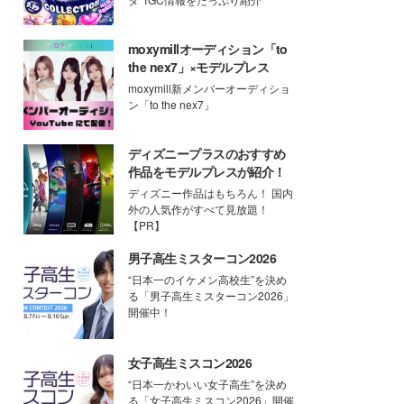
moxymillオーディション「to
the nex7」×モデルプレス
moxymill新メンバーオーディショ
ン「to the nex7」
ディズニープラスのおすすめ
作品をモデルプレスが紹介！
ディズニー作品はもちろん！ 国内
外の人気作がすべて見放題！
【PR】
男子高生ミスターコン2026
“日本一のイケメン高校生”を決め
る「男子高生ミスターコン2026」
開催中！
女子高生ミスコン2026
“日本一かわいい女子高生”を決め
る「女子高生ミスコン2026」開催