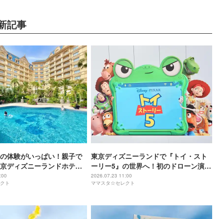
新記事
の体験がいっぱい！親子で
東京ディズニーランドで『トイ・スト
京ディズニーランドホテ
ーリー5』の世界へ！初のドローン演出
アドベンチャー！」
が彩るナイトショーも必見
:00
2026.07.23 11:00
クト
ママスタ☆セレクト