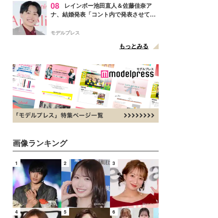
08
レインボー池田直人＆佐藤佳奈ア
ナ、結婚発表「コント内で発表させてい
ただきました」読売テレビ退社は生活拠
点変更のため
モデルプレス
もっとみる
画像ランキング
1
2
3
4
5
6