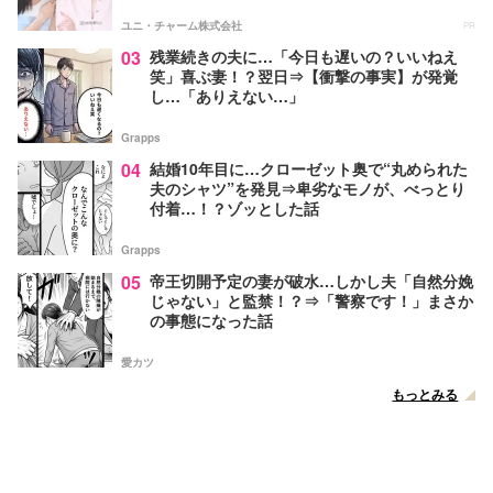
ユニ・チャーム株式会社
PR
03
残業続きの夫に…「今日も遅いの？いいねえ
笑」喜ぶ妻！？翌日⇒【衝撃の事実】が発覚
し…「ありえない…」
Grapps
04
結婚10年目に…クローゼット奥で“丸められた
夫のシャツ”を発見⇒卑劣なモノが、べっとり
付着…！？ゾッとした話
Grapps
05
帝王切開予定の妻が破水…しかし夫「自然分娩
じゃない」と監禁！？⇒「警察です！」まさか
の事態になった話
愛カツ
もっとみる