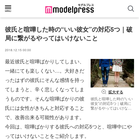
彼氏と喧嘩した時の“いい彼女”の対応5つ｜破
局に繋がるやってはいけないこと
2018.12.15 00:00
最近彼氏と喧嘩ばかりしてしまい、
一緒にても楽しくない…。大好きだ
ったはずの彼氏にそんな感情を持っ
てしまうと、辛く悲しくなってしま
拡大する
うものです。そんな喧嘩ばかりの彼
彼氏と喧嘩した時の“いい
彼女”の対応5つ｜破局に
氏には女性がきちんと対応すること
繋がるやってはいけない
こと／photo by GAHAG
で、改善出来る可能性があります。
今回は、喧嘩ばかりする彼氏への対応5つと、喧嘩中にや
ってはいけないことをご紹介します。