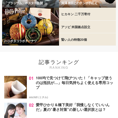
「ブラッサム」ポスター公開
深澤 有田とのテンポ手応え
ヒカキン 二千万寄付
アソビ 米国拠点設立
賢い人の特徴20個
ハリポタコラボドーナツ
記事ランキング
RANKING
01
100均で見つけて飛びついた！「キャップ使う
のは抵抗が…」毎日気持ちよく使える専用コッ
プ
michill (ミチル)
02
愛甲ひかり＆橋下美好「我慢しなくていいん
だ」夏の“暑さ対策”の新しい選択肢とは？