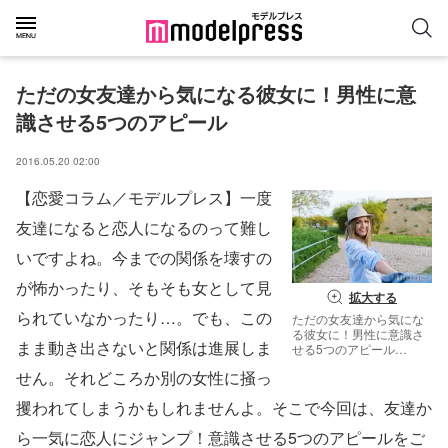
ただの女友達から気になる彼女に！男性に意
識させる5つのアピール
2016.05.20 02:00
【恋愛コラム／モデルプレス】一度
友達になると恋人になるのって難し
いですよね。今までの関係を壊すの
が怖かったり、そもそも女として見
拡大する
られていなかったり…。でも、この
ただの女友達から気にな
る彼女に！男性に意識さ
まま動き出さないと関係は進展しま
せる5つのアピール
（photo by StockRocket
せん。それどころか別の女性に掻っ
／Fotolia）
攫われてしまうかもしれませんよ。そこで今回は、友達か
ら一気に恋人にジャンプ！意識させる5つのアピールをご