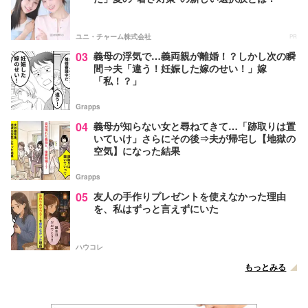
ユニ・チャーム株式会社
PR
03
義母の浮気で…義両親が離婚！？しかし次の瞬
間⇒夫「違う！妊娠した嫁のせい！」嫁
「私！？」
Grapps
04
義母が知らない女と尋ねてきて…「跡取りは置
いていけ」さらにその後⇒夫が帰宅し【地獄の
空気】になった結果
Grapps
05
友人の手作りプレゼントを使えなかった理由
を、私はずっと言えずにいた
ハウコレ
もっとみる