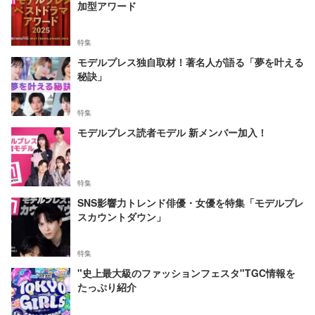
加型アワード
特集
モデルプレス独自取材！著名人が語る「夢を叶える
秘訣」
特集
モデルプレス読者モデル 新メンバー加入！
特集
SNS影響力トレンド俳優・女優を特集「モデルプレ
スカウントダウン」
特集
"史上最大級のファッションフェスタ"TGC情報を
たっぷり紹介