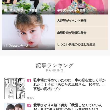
福山雅治がサプライズ登場
峯岸 夫からのキス告白
大野智がイベント開催
山崎怜奈が妊娠生報告
しつこい異性の心理と対処法
バブみfaceの作り方
記事ランキング
RANKING
01
駐車場に停めていたのに…車の窓を激しく叩か
れた！？⇒女「あなたの旦那さん、10年間…」
事態の真相にゾッ
愛カツ
02
愛甲ひかり＆橋下美好「我慢しなくていいん
だ」夏の“暑さ対策”の新しい選択肢とは？