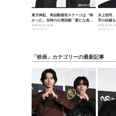
東方神起、再始動後初ステージは「怖
水上恒司、
かった」当時の心境回顧「新たな命を
手の妊娠も
もらったような」【東方神起 20th
2026.03.04 19:08
2026.02.28 19
モデルプレス
モデルプレス
Anniversary Film「IDENTITY」】
「映画」カテゴリーの最新記事