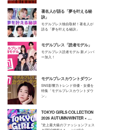
著名人が語る「夢を叶える秘
訣」
モデルプレス独自取材！著名人が
語る「夢を叶える秘訣」
モデルプレス「読者モデル」
モデルプレス読者モデル 新メンバ
ー加入！
モデルプレスカウントダウン
SNS影響力トレンド俳優・女優を
特集「モデルプレスカウントダウ
ン」
TOKYO GIRLS COLLECTION
2026 AUTUMN/WINTER × モ
デルプレス
"史上最大級のファッションフェス
タ"TGC情報をたっぷり紹介