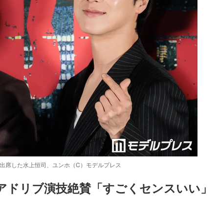
ントに出席した水上恒司、ユンホ（C）モデルプレス
アドリブ演技絶賛「すごくセンスいい」
】
Loaded
:
87.03%