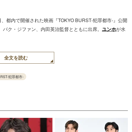
日、都内で開催された映画『TOKYO BURST-犯罪都市-』公開
、パク・ジファン、内田英治監督とともに出席。
ユンホ
が水
全文を読む
URST-犯罪都市-