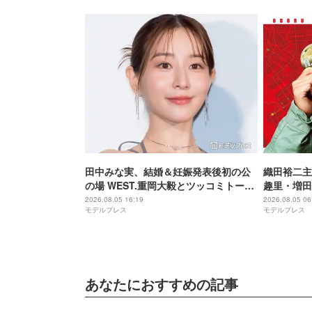
田中みな実、結婚＆妊娠発表後初の公
織田裕二主演
の場 WEST.重岡大毅とツッコミトーク
趣里・増田
「子役みたいな子なので…」【5秒で完
ー紹介映像
2026.08.05 16:19
2026.08.05 06
モデルプレス
モデルプレス
全犯罪を生成する方法】
る“謎のキ
あなたにおすすめの記事