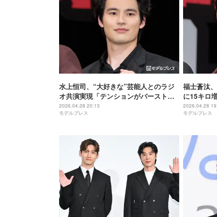
水上恒司、“大好きな”芸能人とのラジ
福士蒼汰、
オ共演実現「テンションがバーストし
に15キロ
た時」と語る【TOKYO BURST-犯罪都
は筋肉って
2026.04.28 20:13
2026.04.28 19
モデルプレス
モデルプレス
市-】
BURST-