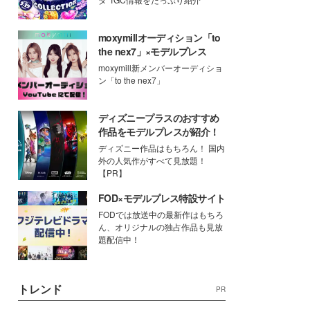
moxymillオーディション「to
the nex7」×モデルプレス
moxymill新メンバーオーディショ
ン「to the nex7」
ディズニープラスのおすすめ
作品をモデルプレスが紹介！
ディズニー作品はもちろん！ 国内
外の人気作がすべて見放題！
【PR】
FOD×モデルプレス特設サイト
FODでは放送中の最新作はもちろ
ん、オリジナルの独占作品も見放
題配信中！
トレンド
PR