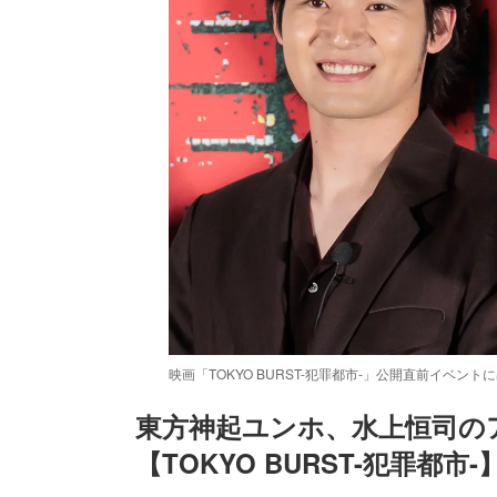
映画「TOKYO BURST-犯罪都市-」公開直前イベ
東方神起ユンホ、水上恒司の
【TOKYO BURST-犯罪都市-
/
Unmute