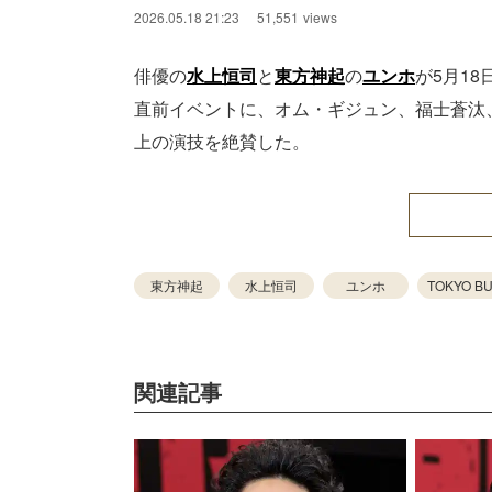
2026.05.18 21:23
51,551
views
俳優の
水上恒司
と
東方神起
の
ユンホ
が5月18
直前イベントに、オム・ギジュン、福士蒼汰
上の演技を絶賛した。
東方神起
水上恒司
ユンホ
TOKYO B
関連記事