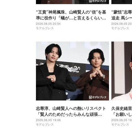
“王賁”神尾楓珠、山崎賢人の“信”を基
“蒙恬”志
準に役作り「蟻が…と言えるくらいの
追走 馬シ
説得力がないと」【キングダム 魂の決
【キングダ
2026.08.05 20:54
2026.08.05 20
モデルプレス
モデルプレス
戦】
志尊淳、山崎賢人への熱いリスペクト
久保史緒里
「賢人のためだったらみんな頑張
「お願いし
る」“信”としての姿を絶賛【キングダ
間」【世界
2026.08.05 19:46
2026.08.05 19
モデルプレス
モデルプレス
ム 魂の決戦】