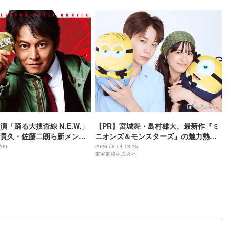
「踊る大捜査線 N.E.W.」
【PR】宮城舞・島村雄大、最新作『ミ
貴久・佐藤二朗ら新メンバ
ニオンズ＆モンスターズ』の魅力熱弁
解禁 各キャラクター象徴す
ハチャメチャだけじゃない“友情と
:00
2026.08.04 18:15
東宝東和株式会社
ーワード”も
絆”に感動