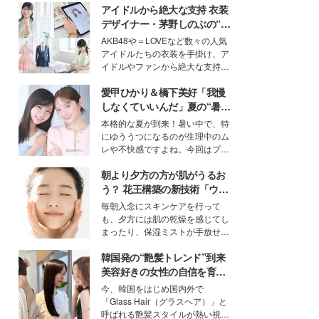
アイドルから絶大な支持 衣装
デザイナー・茅野しのぶの“可
愛い”を作る美学＜「シチズン
AKB48や＝LOVEなど数々の人気
クロスシー」インタビュー＞
アイドルたちの衣装を手掛け、ア
イドルやファンから絶大な支持を
得る、株式会社オサレカンパニー
愛甲ひかり＆橋下美好「我慢
取締役兼クリエイティブディレク
ター・茅野しのぶ。一人ひとりの
しなくていいんだ」夏の“暑さ
個性に寄り添い、魅力を引き出す
対策”の新しい選択肢とは？
本格的な夏が到来！暑い中で、特
衣装作りは、多くの女性たちに勇
にゆううつになるのが生理中のム
気と自信を与え続けている。
レや不快感ですよね。今回はプラ
イベートでも仲良しで旅行好きな
朝より夕方の方が肌がうるお
モデル・愛甲ひかりさんと橋下美
好さんを迎えて本音で女子会トー
う？ 花王構築の新技術「ウォ
ク。猛暑のお出かけを快適に過ご
ーターキャプチャリングスキ
毎朝入念にスキンケアを行って
すヒントや、2人が感動した夏の
ン（捕水肌）」がスキンケア
も、夕方には肌の乾燥を感じてし
生理の新常識にも迫りました。
の常識を変える予感
まったり、保湿ミストが手放せな
いという読者も多いのでは？そん
韓国発の“艶髪トレンド”到来
な美容の常識を大きく変える可能
性を秘めた、革新的な「Water
美容好きの女性の自信を育む
Capturing Skin（ウォーターキャ
「ヘアケア事情」って？
今、韓国をはじめ国内外で
プチャリングスキン：捕水肌）」
「Glass Hair（グラスヘア）」と
技術を、花王が構築した。
呼ばれる艶髪スタイルが熱い視線