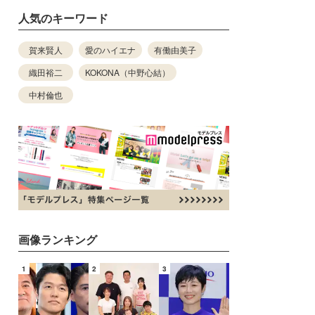
人気のキーワード
賀来賢人
愛のハイエナ
有働由美子
織田裕二
KOKONA（中野心結）
中村倫也
画像ランキング
1
2
3