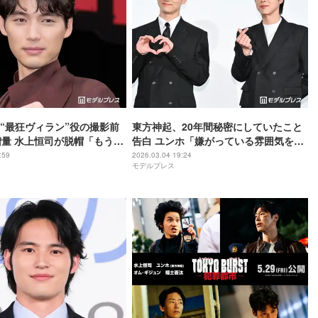
“最狂ヴィラン”役の撮影前
東方神起、20年間秘密にしていたこと
増量 水上恒司が脱帽「もう僕
告白 ユンホ「嫌がっている雰囲気を出
言えない」【TOKYO
していたのですが…」【東方神起 20th
:59
2026.03.04 19:24
モデルプレス
犯罪都市-】
Anniversary Film「IDENTITY」】