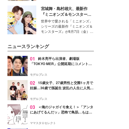
を集めています。メイクやファッ
宮城舞・島村雄大、最新作
ションの完成度を高めるベースと
して、“髪そのものの美しさ”に改
『ミニオンズ＆モンスター
めて注目する人が増えている様
ズ』の魅力熱弁 ハチャメチャ
世界中で愛される「ミニオンズ」
子。今回は、そんな憧れの艶やか
だけじゃない“友情と絆”に感
シリーズの最新作『ミニオンズ＆
な髪を日常で叶える、美容好きの
動
モンスターズ』が8月7日（金）に
女性たちのヘアケア事情を紹介し
公開。モデルプレスでは、“大のミ
ます。
ニオン好き”という共通点を持つモ
ニュースランキング
デルの宮城舞と島村雄大の特別対
談をお届け！それぞれの視点か
ら、今作ならではの魅力や予想外
01
鈴木亮平ら出演者、劇場版
の感動をもたらす奥深いストーリ
「TOKYO MER」公開延期にコメント
ーについて熱く語り合ってもらっ
「現実のヒーローたちにチームMERから
た。
最大の敬意とエールを」
モデルプレス
02
15歳女子、27歳男性と交際1ヶ月で
妊娠…36歳で孫誕生 波乱の人生に人気タ
レント思わずツッコミ「だいぶ危ねえ
よ！」
モデルプレス
03
＜俺のジャガイモ食え！＞「アンタ
にあげてるんだッ」恐怖で鳥肌…もはや
ストーカー？【第3話まんが】
ママスタ☆セレクト