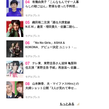
04
有働由美子「こんなもんです一人暮
らしの朝ごはん」野菜を使った手料理公
開「作ってみたい」「ヘルシーで美味し
そう」と反響
モデルプレス
05
織田裕二主演「踊る大捜査線
N.E.W.」趣里・増田貴久・佐藤二朗ら新
メンバー紹介映像解禁 各キャラクター象
徴する“謎のキーワード”も
モデルプレス
06
「No No Girls」ASHA＆
KOKONA、デビュー決定 ユニット・
TAKARAとしてセルフプロデュース楽曲
リリースへ
モデルプレス
07
テレ東、東野圭吾さん追悼 亀梨和
也主演「東野圭吾 手紙」再放送へ 佐藤隆
太・本田翼・中村倫也ら出演
モデルプレス
08
山本舞香、夫・マイファスHiroとの
夫婦ショット公開「2人が見れて幸せ」
「仲の良さが伝わってくる」と反響
モデルプレス
もっとみる