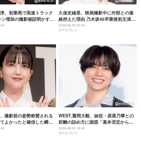
尊淳、初乗馬で高速トラック
久保史緒里、映画撮影中に外部との連
ーン増加の撮影秘話明かす
絡控えた理由 乃木坂46卒業後初主演で
ム 魂の決戦】
母親役に【世界は美しいと誰かが言っ
:24
2026.08.05 20:04
モデルプレス
た】
、撮影前の姿勢称賛される
WEST.重岡大毅、妹役・原菜乃華との
てよかったと確信した瞬
距離の詰め方に困惑「基本否定から入
は美しいと誰かが言った】
る会話をしてしまった」【5秒で完全犯
:42
2026.08.05 16:42
モデルプレス
罪を生成する方法】