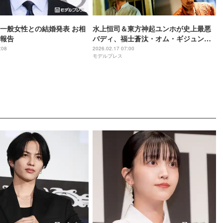
一般女性との結婚発表 お相
水上恒司＆東方神起ユンホが史上最悪
報告
バディ、福士蒼汰・オム・ギジュンが
最狂の敵に「TOKYO BURST-犯罪都
:08
2026.02.17 07:00
モデルプレス
市-」日韓メインキャスト解禁