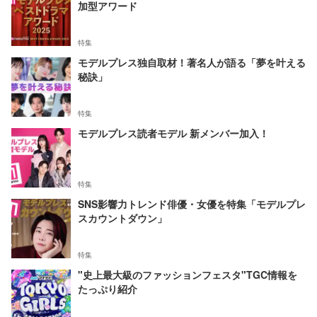
加型アワード
特集
モデルプレス独自取材！著名人が語る「夢を叶える
秘訣」
特集
モデルプレス読者モデル 新メンバー加入！
特集
SNS影響力トレンド俳優・女優を特集「モデルプレ
スカウントダウン」
特集
"史上最大級のファッションフェスタ"TGC情報を
たっぷり紹介