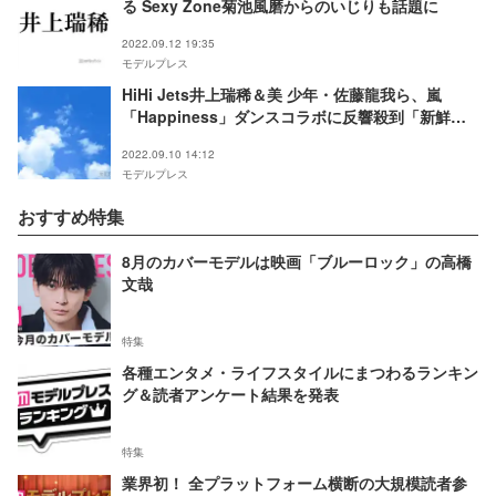
る Sexy Zone菊池風磨からのいじりも話題に
2022.09.12 19:35
モデルプレス
HiHi Jets井上瑞稀＆美 少年・佐藤龍我ら、嵐
「Happiness」ダンスコラボに反響殺到「新鮮」
「さすが」
2022.09.10 14:12
モデルプレス
おすすめ特集
8月のカバーモデルは映画「ブルーロック」の高橋
文哉
特集
各種エンタメ・ライフスタイルにまつわるランキン
グ＆読者アンケート結果を発表
特集
業界初！ 全プラットフォーム横断の大規模読者参