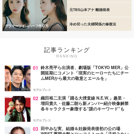
元TBS山本アナ 離婚発表
冷め切った夫婦関係の修復法
グラマーツインハーフ作り方
記事ランキング
RANKING
01
鈴木亮平ら出演者、劇場版「TOKYO MER」公
開延期にコメント「現実のヒーローたちにチー
ムMERから最大の敬意とエールを」
モデルプレス
02
織田裕二主演「踊る大捜査線 N.E.W.」趣里・
増田貴久・佐藤二朗ら新メンバー紹介映像解禁
各キャラクター象徴する“謎のキーワード”も
モデルプレス
03
田中みな実、結婚＆妊娠発表後初の公の場
WEST.重岡大毅とツッコミトーク「子役みたい