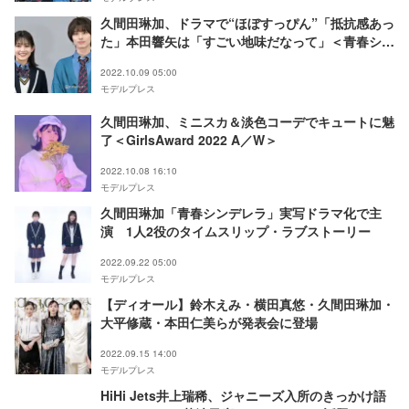
久間田琳加、ドラマで“ほぼすっぴん”「抵抗感あっ
た」本田響矢は「すごい地味だなって」＜青春シン
デレラ＞
2022.10.09 05:00
モデルプレス
久間田琳加、ミニスカ＆淡色コーデでキュートに魅
了＜GirlsAward 2022 A／W＞
2022.10.08 16:10
モデルプレス
久間田琳加「青春シンデレラ」実写ドラマ化で主
演 1人2役のタイムスリップ・ラブストーリー
2022.09.22 05:00
モデルプレス
【ディオール】鈴木えみ・横田真悠・久間田琳加・
大平修蔵・本田仁美らが発表会に登場
2022.09.15 14:00
モデルプレス
HiHi Jets井上瑞稀、ジャニーズ入所のきっかけ語