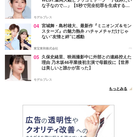
な子なので…」【5秒で完全犯罪を生成する方
法】
モデルプレス
04
宮城舞・島村雄大、最新作『ミニオンズ＆モン
スターズ』の魅力熱弁 ハチャメチャだけじゃ
ない“友情と絆”に感動
東宝東和株式会社
PR
05
久保史緒里、映画撮影中に外部との連絡控えた
理由 乃木坂46卒業後初主演で母親役に【世界
は美しいと誰かが言った】
モデルプレス
もっとみる