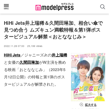
HiHi Jets井上瑞稀＆久間田琳加、相合い傘で
見つめ合う ムズキュン満載特報＆第1弾ポス
タービジュアル解禁＜おとななじみ＞
2022.11.28 07:00
25,199
views
HiHi Jets
／ジャニーズJr.の
井上瑞稀
と女優の
久間田琳加
がW主演を務め
る映画「おとななじみ」（2023年5
月12日公開）の特報と第1弾のポス
タービジュアルが解禁された。
拡大する