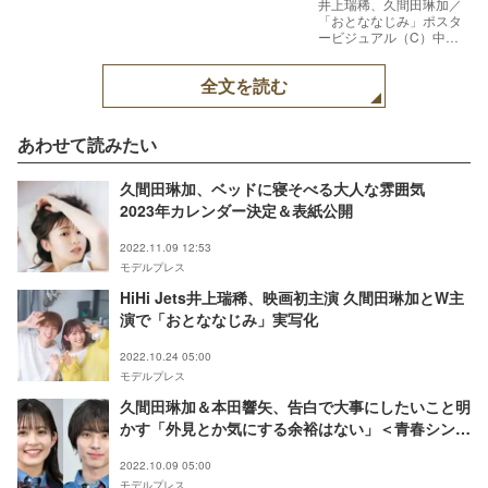
井上瑞稀、久間田琳加／
「おとななじみ」ポスタ
ービジュアル（C）中原
アヤ（C）2023「おとな
なじみ」製作委員会
全文を読む
あわせて読みたい
久間田琳加、ベッドに寝そべる大人な雰囲気
2023年カレンダー決定＆表紙公開
2022.11.09 12:53
モデルプレス
HiHi Jets井上瑞稀、映画初主演 久間田琳加とW主
演で「おとななじみ」実写化
2022.10.24 05:00
モデルプレス
久間田琳加＆本田響矢、告白で大事にしたいこと明
かす「外見とか気にする余裕はない」＜青春シンデ
レラ＞
2022.10.09 05:00
モデルプレス