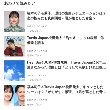
あわせて読みたい
福本莉子＆莉子、理想の告白シチュエーションは？
恋の悩みにも真剣回答＜君が落とした青空＞
2022.01.30 16:13
モデルプレス
Travis Japan松田元太「Eye-Ai＋」ソロ表紙 俳
優業を語る
2022.01.18 17:00
モデルプレス
Hey! Say! JUMP伊野尾慧、Travis Japanにお年玉
渡さなかった理由とは「どうしても欲しければ振込
先を…」
2022.01.13 12:51
モデルプレス
福本莉子＆Travis Japan松田元太、キュンとした
シーンは？「がちがちに緊張」＜君が落とした青空
＞
2022.01.12 17:09
モデルプレス