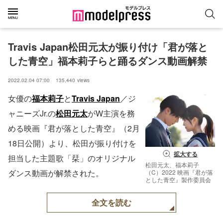
Travis Japan松田元太が振り付け「君が落と
した青空」福本莉子らと踊るダンス動画解禁
2022.02.04 07:00
135,440
views
女優の
福本莉子
と
Travis Japan
／ジ
ャニーズJr.の
松田元太
がW主演を務
める映画『君が落とした青空』（2月
18日公開）より、松田が振り付けを
拡大する
担当した主題歌「栞」のオリジナル
松田元太、福本莉子
ダンス動画が解禁された。
（C）2022 映画『君が落
とした青空』製作委員会
全文を読む