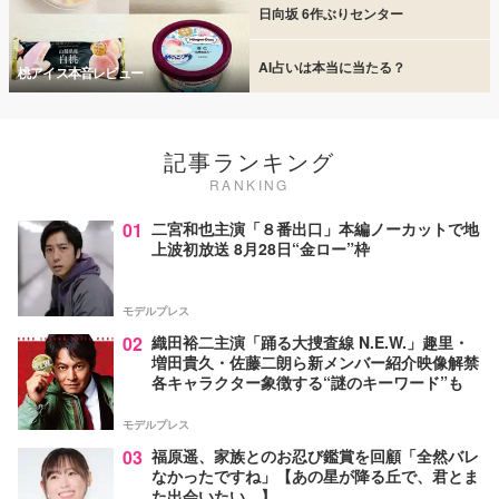
日向坂 6作ぶりセンター
AI占いは本当に当たる？
桃アイス本音レビュー
記事ランキング
RANKING
01
二宮和也主演「８番出口」本編ノーカットで地
上波初放送 8月28日“金ロー”枠
モデルプレス
02
織田裕二主演「踊る大捜査線 N.E.W.」趣里・
増田貴久・佐藤二朗ら新メンバー紹介映像解禁
各キャラクター象徴する“謎のキーワード”も
モデルプレス
03
福原遥、家族とのお忍び鑑賞を回顧「全然バレ
なかったですね」【あの星が降る丘で、君とま
た出会いたい。】