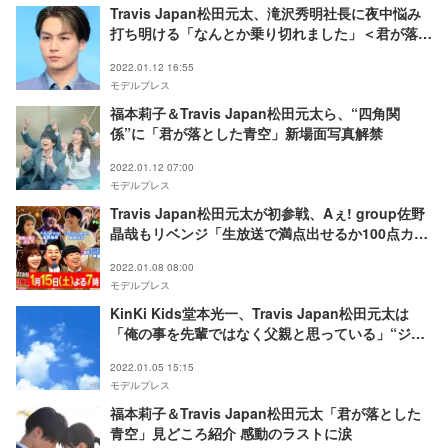
Travis Japan松田元太、滝沢秀明社長に夜中悩み
打ち明ける「なんとか乗り切れました」＜君が落と
した青空＞
2022.01.12 16:55
モデルプレス
福本莉子＆Travis Japan松田元太ら、“四角関
係”に「君が落とした青空」新場面写真解禁
2022.01.12 07:00
モデルプレス
Travis Japan松田元太が初参戦、Aぇ! group佐野
晶哉もリベンジ「生放送で満点出せるか100点カラ
オケ音楽祭」
2022.01.08 08:00
モデルプレス
KinKi Kids堂本光一、Travis Japan松田元太は
「俺の事を先輩ではなく父親と思っている」“ジャ
ニフェス”裏話に反響
2022.01.05 15:15
モデルプレス
福本莉子＆Travis Japan松田元太「君が落とした
青空」見どころ紹介 感動のラストに涙