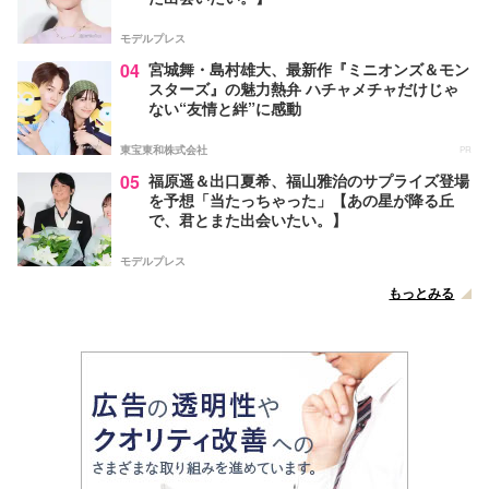
モデルプレス
04
宮城舞・島村雄大、最新作『ミニオンズ＆モン
スターズ』の魅力熱弁 ハチャメチャだけじゃ
ない“友情と絆”に感動
東宝東和株式会社
PR
05
福原遥＆出口夏希、福山雅治のサプライズ登場
を予想「当たっちゃった」【あの星が降る丘
で、君とまた出会いたい。】
モデルプレス
もっとみる