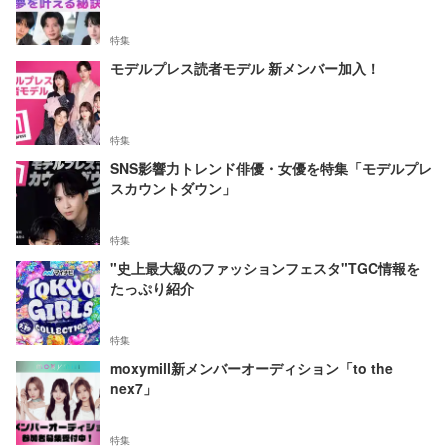
特集
モデルプレス読者モデル 新メンバー加入！
特集
SNS影響力トレンド俳優・女優を特集「モデルプレ
スカウントダウン」
特集
"史上最大級のファッションフェスタ"TGC情報を
たっぷり紹介
特集
moxymill新メンバーオーディション「to the
nex7」
特集