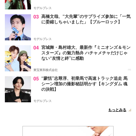
モデルプレス
03
高橋文哉、“大先輩”のサプライズ参加に「一気
に委縮しちゃいました」【ブルーロック】
モデルプレス
04
宮城舞・島村雄大、最新作『ミニオンズ＆モン
スターズ』の魅力熱弁 ハチャメチャだけじゃ
ない“友情と絆”に感動
東宝東和株式会社
PR
05
“蒙恬”志尊淳、初乗馬で高速トラック追走 馬
シーン増加の撮影秘話明かす【キングダム 魂
の決戦】
モデルプレス
もっとみる