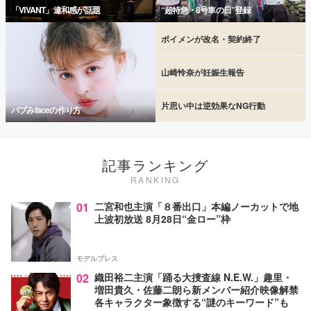
「VIVANT」違和感が話題
“超特急・8号車の日”登録
ボイメンが改名・契約終了
山崎怜奈が妊娠生報告
片思い中は逆効果なNG行動
バブみfaceの作り方
記事ランキング
RANKING
01
二宮和也主演「８番出口」本編ノーカットで地
上波初放送 8月28日“金ロー”枠
モデルプレス
02
織田裕二主演「踊る大捜査線 N.E.W.」趣里・
増田貴久・佐藤二朗ら新メンバー紹介映像解禁
各キャラクター象徴する“謎のキーワード”も