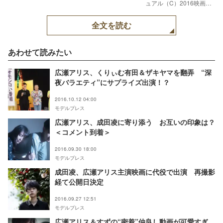
ュアル（C）2016映画「L
－エル－」製作委員会
全文を読む
あわせて読みたい
広瀬アリス、くりぃむ有田＆ザキヤマを翻弄 “深
夜バラエティ”にサプライズ出演！？
2016.10.12 04:00
モデルプレス
広瀬アリス、成田凌に寄り添う お互いの印象は？
＜コメント到着＞
2016.09.30 18:00
モデルプレス
成田凌、広瀬アリス主演映画に代役で出演 再撮影
経て公開日決定
2016.09.27 12:51
モデルプレス
広瀬アリス＆すずの“密着”仲良し動画が可愛すぎ