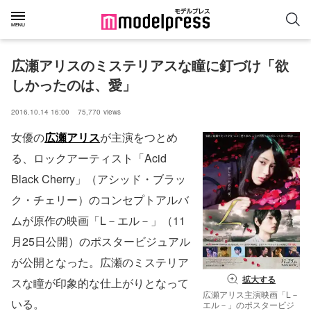
広瀬アリスのミステリアスな瞳に釘づけ「欲
しかったのは、愛」
2016.10.14 16:00
75,770
views
女優の
広瀬アリス
が主演をつとめ
る、ロックアーティスト「Acid
Black Cherry」（アシッド・ブラッ
ク・チェリー）のコンセプトアルバ
ムが原作の映画「L－エル－」（11
月25日公開）のポスタービジュアル
が公開となった。広瀬のミステリア
拡大する
スな瞳が印象的な仕上がりとなって
広瀬アリス主演映画「L－
いる。
エル－」のポスタービジ