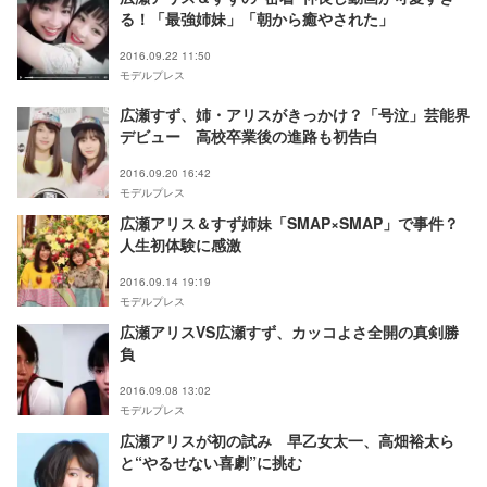
る！「最強姉妹」「朝から癒やされた」
2016.09.22 11:50
モデルプレス
広瀬すず、姉・アリスがきっかけ？「号泣」芸能界
デビュー 高校卒業後の進路も初告白
2016.09.20 16:42
モデルプレス
広瀬アリス＆すず姉妹「SMAP×SMAP」で事件？
人生初体験に感激
2016.09.14 19:19
モデルプレス
広瀬アリスVS広瀬すず、カッコよさ全開の真剣勝
負
2016.09.08 13:02
モデルプレス
広瀬アリスが初の試み 早乙女太一、高畑裕太ら
と“やるせない喜劇”に挑む