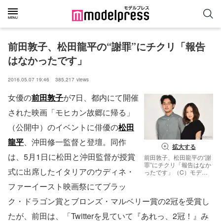
前田敦子、松田龍平の“謝罪”にチクリ「報告
はなかったです」
2016.05.07 19:46
385,217
views
女優の
前田敦子
が7日、都内にて開催
された映画「モヒカン故郷に帰る」
（公開中）のイベントに俳優の
松田
龍平
、沖田修一監督と登壇。同作
拡大する
は、5月1日に松田と沖田監督が授賞
前田敦子、松田龍平の“謝
罪”にチクリ「報告はなか
式に出席したイタリアのウディネ・
ったです」（C）モデル
プレス
ファーイースト映画祭にてブラッ
ク・ドラゴン賞とブロンズ・マルベリー賞の2冠を受賞し
たが、前田は、「Twitterを見ていて『あれっ、2冠！』み