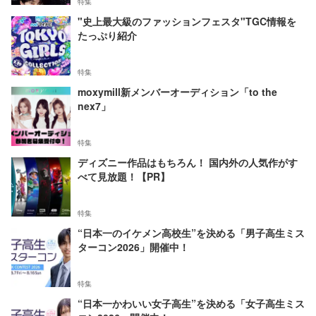
特集
"史上最大級のファッションフェスタ"TGC情報を
たっぷり紹介
特集
moxymill新メンバーオーディション「to the
nex7」
特集
ディズニー作品はもちろん！ 国内外の人気作がす
べて見放題！【PR】
特集
“日本一のイケメン高校生”を決める「男子高生ミス
ターコン2026」開催中！
特集
“日本一かわいい女子高生”を決める「女子高生ミス