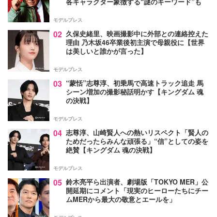
各キャラクター象徴する“謎のキーワード”も
モデルプレス
02
久保史緒里、映画撮影中に外部との連絡控えた
理由 乃木坂46卒業後初主演で母親役に【世界
は美しいと誰かが言った】
モデルプレス
03
“蒙恬”志尊淳、初乗馬で高速トラック追走 馬
シーン増加の撮影秘話明かす【キングダム 魂
の決戦】
モデルプレス
04
志尊淳、山崎賢人への熱いリスペクト「賢人の
ためだったらみんな頑張る」“信”としての姿を
絶賛【キングダム 魂の決戦】
モデルプレス
05
鈴木亮平ら出演者、劇場版「TOKYO MER」公
開延期にコメント「現実のヒーローたちにチー
ムMERから最大の敬意とエールを」