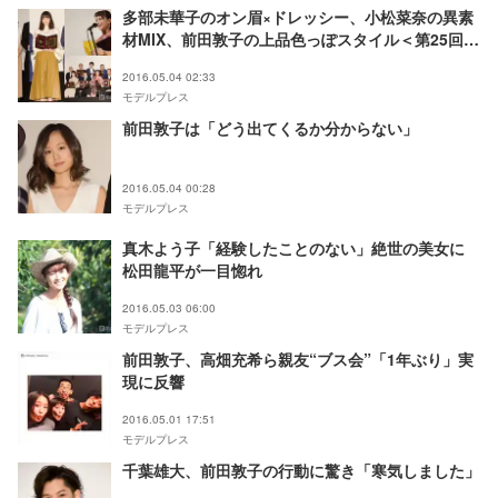
多部未華子のオン眉×ドレッシー、小松菜奈の異素
材MIX、前田敦子の上品色っぽスタイル＜第25回日
本映画プロフェッショナル大賞＞
2016.05.04 02:33
モデルプレス
前田敦子は「どう出てくるか分からない」
2016.05.04 00:28
モデルプレス
真木よう子「経験したことのない」絶世の美女に
松田龍平が一目惚れ
2016.05.03 06:00
モデルプレス
前田敦子、高畑充希ら親友“ブス会”「1年ぶり」実
現に反響
2016.05.01 17:51
モデルプレス
千葉雄大、前田敦子の行動に驚き「寒気しました」