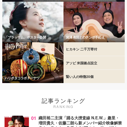
「ブラッサム」ポスター公開
深澤 有田とのテンポ手応え
ヒカキン 二千万寄付
アソビ 米国拠点設立
賢い人の特徴20個
ハリポタコラボドーナツ
記事ランキング
RANKING
01
織田裕二主演「踊る大捜査線 N.E.W.」趣里・
増田貴久・佐藤二朗ら新メンバー紹介映像解禁