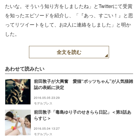
たいな。そういう知り方をしましたね」とTwitterにて受賞
を知ったエピソードを紹介し、「『あっ、すごい！』と思
ってリツイートをして、お2人に連絡をしました」と明か
した。
全文を読む
あわせて読みたい
前田敦子が大興奮 愛猫“ポッツちゃん”が人気猫雑
誌の表紙に決定
2016.05.05 23:29
モデルプレス
前田敦子「毒島ゆり子のせきらら日記」＜第3話あ
らすじ＞
2016.05.04 13:27
モデルプレス